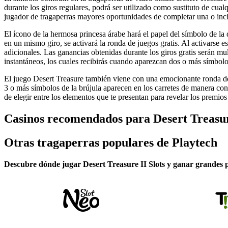
durante los giros regulares, podrá ser utilizado como sustituto de cualq
jugador de tragaperras mayores oportunidades de completar una o incl
El ícono de la hermosa princesa árabe hará el papel del símbolo de la 
en un mismo giro, se activará la ronda de juegos gratis. Al activarse e
adicionales. Las ganancias obtenidas durante los giros gratis serán mul
instantáneos, los cuales recibirás cuando aparezcan dos o más símbolo
El juego Desert Treasure también viene con una emocionante ronda de
3 o más símbolos de la brújula aparecen en los carretes de manera cons
de elegir entre los elementos que te presentan para revelar los premios
Casinos recomendados para Desert Treasur
Otras tragaperras populares de Playtech
Descubre dónde jugar Desert Treasure II Slots y ganar grandes 