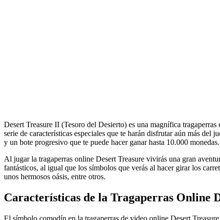
Desert Treasure II (Tesoro del Desierto) es una magnífica tragaperras 
serie de características especiales que te harán disfrutar aún más del 
y un bote progresivo que te puede hacer ganar hasta 10.000 monedas.
Al jugar la tragaperras online Desert Treasure vivirás una gran aventu
fantásticos, al igual que los símbolos que verás al hacer girar los car
unos hermosos oásis, entre otros.
Características de la Tragaperras Online 
El símbolo comodín en la tragaperras de video online Desert Treasure 