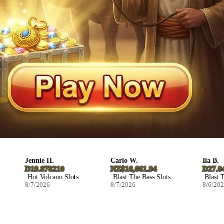
Jennie H.
Carlo W.
Ila B.
D19.878210
NZ$16,661.94
D27.046
Hot Volcano Slots
Blast The Bass Slots
Blast The
8/7/2026
8/7/2026
8/6/2026