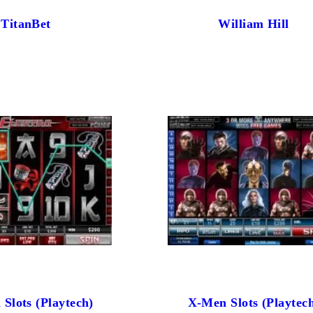
TitanBet
William Hill
 Slots (Playtech)
X-Men Slots (Playtec