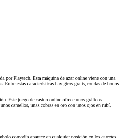
lada por Playtech. Esta máquina de azar online viene con una
. Entre estas características hay giros gratis, rondas de bonos
ión. Este juego de casino online ofrece unos gráficos
o, unos camellos, unas cobras en oro con unos ojos en rubí,
ímbolo comodín aparece en cualquier posición en los carretes