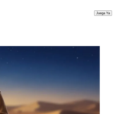
Juega Ya