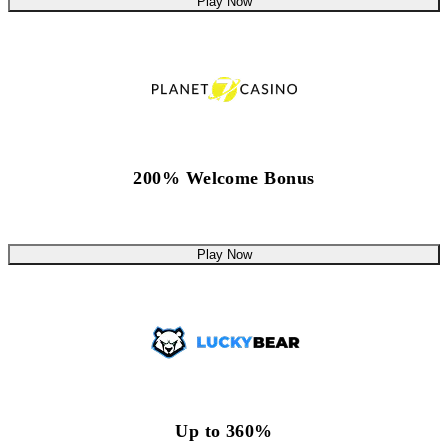
Play Now
200% Welcome Bonus
Play Now
Up to 360%