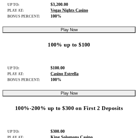
$3,200.00
UP TO:
Vegas Nights Casino
PLAY AT:
100%
BONUS PERCENT:
Play Now
100% up to $100
$100.00
UP TO:
Casino Estrella
PLAY AT:
100%
BONUS PERCENT:
Play Now
100%-200% up to $300 on First 2 Deposits
$300.00
UP TO:
King Solomons Casino
PLAY AT: