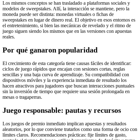
Los mismos conceptos se han trasladado a plataformas sociales y
modelos de sweepstakes. Allí, la interacción se mantiene, pero la
moneda puede ser distinta: monedas virtuales o fichas de
sweepstakes en lugar de dinero real. El objetivo en esos entornos es
el entretenimiento, si bien las mecánicas de revelado y el ritmo de
juego siguen siendo los mismos que en las versiones con apuestas
reales.
Por qué ganaron popularidad
El crecimiento de esta categoría tiene causas fáciles de identificar:
ciclos de juego rápidos que encajan con sesiones cortas, reglas
sencillas y una baja curva de aprendizaje. Su compatibilidad con
dispositivos móviles y la experiencia inmediata de resultado los
hacen atractivos para jugadores que buscan interacciones puntuales
sin la inversión de tiempo que requiere una sesión prolongada en
mesas o tragaperras.
Juego responsable: pautas y recursos
Los juegos de premio inmediato implican apuestas y resultados
aleatorios, por lo que conviene tratarlos como una forma de ocio con
límites claros. Recomendaciones prácticas: fije límites de gasto,