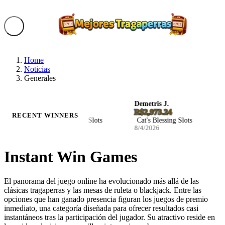
Home
Noticias
Generales
Ellie S.
Demetris J.
J
ZAR 116,321.47
R$2,973.24
€
RECENT WINNERS
Hockey Enforcers Slots
Cat's Blessing Slots
W
8/4/2026
8/4/2026
8
Instant Win Games
El panorama del juego online ha evolucionado más allá de las
clásicas tragaperras y las mesas de ruleta o blackjack. Entre las
opciones que han ganado presencia figuran los juegos de premio
inmediato, una categoría diseñada para ofrecer resultados casi
instantáneos tras la participación del jugador. Su atractivo reside en